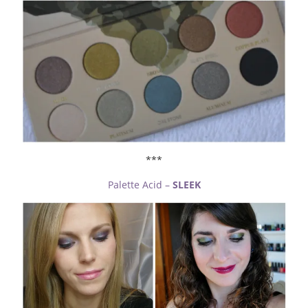
***
Palette Acid –
SLEEK