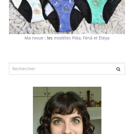
Ma revue
: les
modèles Pöta, Fénâ et Étéya
Chercher
pour
: