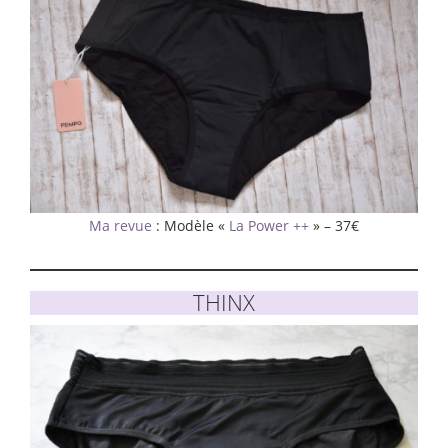
Ma revue
: Modèle «
La Power ++
» – 37€
THINX