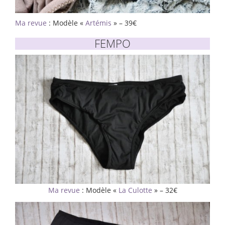
Ma revue
: Modèle «
Artémis
» – 39€
FEMPO
Ma revue
: Modèle «
La Culotte
» – 32€