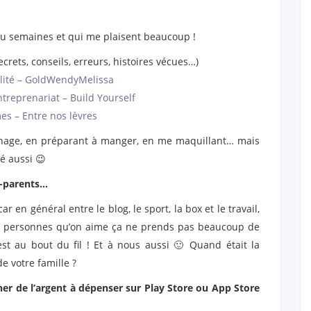
ou semaines et qui me plaisent beaucoup !
ecrets, conseils, erreurs, histoires vécues…)
alité – GoldWendyMelissa
treprenariat – Build Yourself
mes – Entre nos lèvres
 ménage, en préparant à manger, en me maquillant… mais
é aussi 😉
s-parents…
r en général entre le blog, le sport, la box et le travail,
 les personnes qu’on aime ça ne prends pas beaucoup de
st au bout du fil ! Et à nous aussi 🙂 Quand était la
e votre famille ?
er de l’argent à dépenser sur Play Store ou App Store