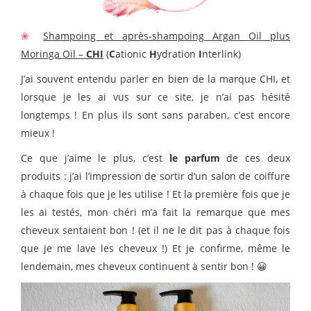
❀
Shampoing et après-shampoing Argan Oil plus
Moringa Oil –
CHI
(
C
ationic
H
ydration
I
nterlink)
J’ai souvent entendu parler en bien de la marque CHI, et
lorsque je les ai vus sur ce site, je n’ai pas hésité
longtemps ! En plus ils sont sans paraben, c’est encore
mieux !
Ce que j’aime le plus, c’est
le parfum
de ces deux
produits : j’ai l’impression de sortir d’un salon de coiffure
à chaque fois que je les utilise ! Et la première fois que je
les ai testés, mon chéri m’a fait la remarque que mes
cheveux sentaient bon ! (et il ne le dit pas à chaque fois
que je me lave les cheveux !) Et je confirme, même le
lendemain, mes cheveux continuent à sentir bon ! 😀