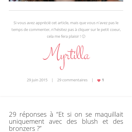
Si vous avez apprécié cet article, mais que vous n'avez pas le
temps de commenter, n'hésitez pas à cliquer sur le petit coeur,
cela me fera plaisir ! 🙂
29 juin 2015
|
29 commentaires
|
29 réponses à “
Et si on se maquillait
uniquement avec des blush et des
bronzers ?
”