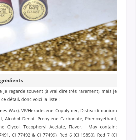
ngrédients
e je regarde souvent (à vrai dire très rarement), mais je
e détail, donc voici la liste :
(Bees Wax), VP/Hexadecene Copolymer, Disteardimonium
cat, Alcohol Denat, Propylene Carbonate, Phenoxyethanl,
lene Glycol, Tocopheryl Acetate, Flavor. May contain:
7491, CI 77492 & CI 77499), Red 6 (CI 15850), Red 7 (CI