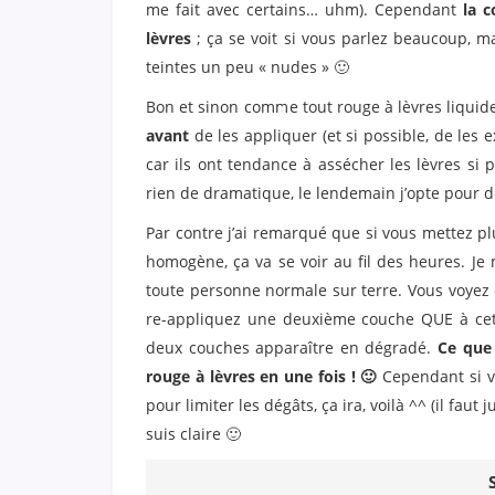
me fait avec certains… uhm). Cependant
la 
lèvres
; ça se voit si vous parlez beaucoup, ma
teintes un peu « nudes » 🙂
Bon et sinon comme tout rouge à lèvres liquide
avant
de les appliquer (et si possible, de les e
car ils ont tendance à assécher les lèvres si 
rien de dramatique, le lendemain j’opte pour d
Par contre j’ai remarqué que si vous mettez pl
homogène, ça va se voir au fil des heures. J
toute personne normale sur terre. Vous voyez q
re-appliquez une deuxième couche QUE à cet 
deux couches apparaître en dégradé.
Ce que 
rouge à lèvres en une fois ! 🙂
Cependant si 
pour limiter les dégâts, ça ira, voilà ^^ (il faut 
suis claire 🙂