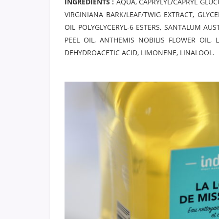
INGRÉDIENTS :
AQUA, CAPRYLYL/CAPRYL GLUC
VIRGINIANA BARK/LEAF/TWIG EXTRACT, GLYC
OIL POLYGLYCERYL-6 ESTERS, SANTALUM AU
PEEL OIL, ANTHEMIS NOBILIS FLOWER OIL,
DEHYDROACETIC ACID, LIMONENE, LINALOOL.