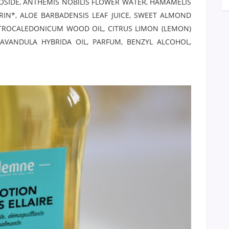
OSIDE, ANTHEMIS NOBILIS FLOWER WATER, HAMAMELIS
ERIN*, ALOE BARBADENSIS LEAF JUICE, SWEET ALMOND
STROCALEDONICUM WOOD OIL, CITRUS LIMON (LEMON)
 LAVANDULA HYBRIDA OIL, PARFUM, BENZYL ALCOHOL,