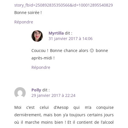
story_fbid=250892835350566&id=100012895540829
Bonne soirée !
Répondre
Myrtilla
dit :
31 janvier 2017 à 14:06
Coucou ! Bonne chance alors 🙂 bonne
après-midi !
Répondre
Polly
dit :
29 janvier 2017 à 22:24
Moi c’est celui d’Aesop qui m’a conquise
dernièrement, mais bon y’a toujours certains jours
où il marche moins bien ! Et il contient de l’alcool