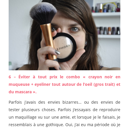
6 – Éviter à tout prix le combo « crayon noir en
muqueuse + eyeliner tout autour de l’oeil (gros trait) et
du mascara ».
Parfois j’avais des envies bizarres… ou des envies de
tester plusieurs choses. Parfois j’essayais de reproduire
un maquillage vu sur une amie, et lorsque je le faisais, je
ressemblais à une gothique. Oui, j’ai eu ma période où je