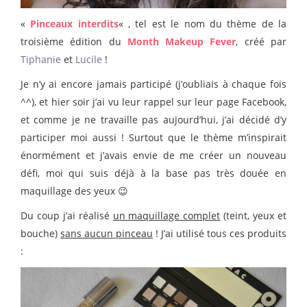
«
Pinceaux interdits
« , tel est le nom du thème de la
troisième édition du
Month Makeup Fever
, créé par
Tiphanie
et
Lucile
!
Je n’y ai encore jamais participé (j’oubliais à chaque fois
^^), et hier soir j’ai vu leur rappel sur leur page Facebook,
et comme je ne travaille pas aujourd’hui, j’ai décidé d’y
participer moi aussi ! Surtout que le thème m’inspirait
énormément et j’avais envie de me créer un nouveau
défi, moi qui suis déjà à la base pas très douée en
maquillage des yeux 😉
Du coup j’ai réalisé
un maquillage complet
(teint, yeux et
bouche)
sans aucun pinceau
! J’ai utilisé tous ces produits
: