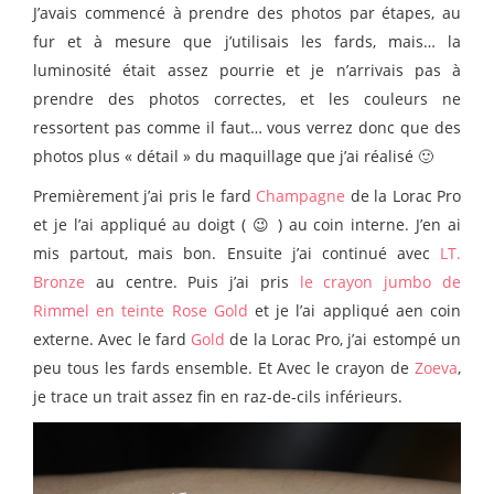
J’avais commencé à prendre des photos par étapes, au
fur et à mesure que j’utilisais les fards, mais… la
luminosité était assez pourrie et je n’arrivais pas à
prendre des photos correctes, et les couleurs ne
ressortent pas comme il faut… vous verrez donc que des
photos plus « détail » du maquillage que j’ai réalisé 🙂
Premièrement j’ai pris le fard
Champagne
de la Lorac Pro
et je l’ai appliqué au doigt ( 😉 ) au coin interne. J’en ai
mis partout, mais bon. Ensuite j’ai continué avec
LT.
Bronze
au centre. Puis j’ai pris
le crayon jumbo de
Rimmel en teinte Rose Gold
et je l’ai appliqué aen coin
externe. Avec le fard
Gold
de la Lorac Pro, j’ai estompé un
peu tous les fards ensemble. Et
Avec le crayon de
Zoeva
,
je trace un trait assez fin en raz-de-cils inférieurs.