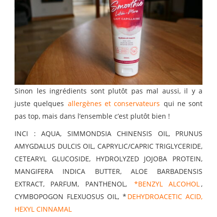
Sinon les ingrédients sont plutôt pas mal aussi, il y a
juste quelques
allergènes et conservateurs
qui ne sont
pas top, mais dans l’ensemble c’est plutôt bien !
INCI : AQUA, SIMMONDSIA CHINENSIS OIL, PRUNUS
AMYGDALUS DULCIS OIL, CAPRYLIC/CAPRIC TRIGLYCERIDE,
CETEARYL GLUCOSIDE, HYDROLYZED JOJOBA PROTEIN,
MANGIFERA INDICA BUTTER, ALOE BARBADENSIS
EXTRACT, PARFUM, PANTHENOL,
*BENZYL ALCOHOL
,
CYMBOPOGON FLEXUOSUS OIL, *
DEHYDROACETIC ACID,
HEXYL CINNAMAL