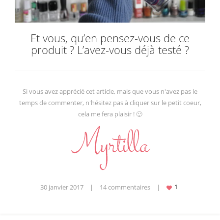
Et vous, qu’en pensez-vous de ce
produit ? L’avez-vous déjà testé ?
Si vous avez apprécié cet article, mais que vous n'avez pas le
temps de commenter, n'hésitez pas à cliquer sur le petit coeur,
cela me fera plaisir ! 🙂
30 janvier 2017
|
14 commentaires
|