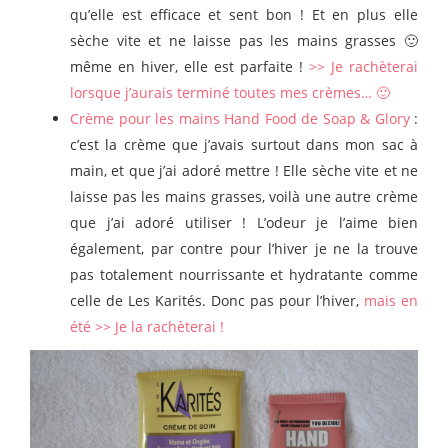
qu’elle est efficace et sent bon ! Et en plus elle
sèche vite et ne laisse pas les mains grasses 🙂
même en hiver, elle est parfaite !
>> Je rachèterai
lorsque j’aurais terminé toutes mes crèmes… 🙂
Crème pour les mains Hand Food de Soap & Glory
:
c’est la crème que j’avais surtout dans mon sac à
main, et que j’ai adoré mettre ! Elle sèche vite et ne
laisse pas les mains grasses, voilà une autre crème
que j’ai adoré utiliser ! L’odeur je l’aime bien
également, par contre pour l’hiver je ne la trouve
pas totalement nourrissante et hydratante comme
celle de Les Karités. Donc pas pour l’hiver,
mais en
été >> Je la rachèterai !