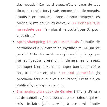
des noeuds
! Car les cheveux n’étaient pas du tout
doux, et conclusion, j’avais encore plus de noeuds.
L’utiliser en tant que produit pour nettoyer les
pinceaux, m’a sauvé les cheveux !
>> Donc NON, je
ne rachète pas !
(en plus il ne coûtait pas 3.- pour
vous dire…)
Après-shampoing Le Petit Marseillais
à l’huile de
carthame et aux extraits de myrtille : j’ai ADORÉ ce
produit ! Un des meilleurs après-shampoings que
j’ai eu jusqu’à présent ! Il démêle les cheveux
suuuuper bien, il sent suuuuper bon et ne coûte
pas trop cher en plus !
>> Oui je rachète
(la
prochaine fois que je vais en France) ! Petit hic, ça
s’utilise hyper rapidement… :/
Shampoing Ultra-doux de Garnier
à l’huile d’argan
et de camélia : J’aime beaucoup son odeur, qui est
très similaire (voir pareille) à son amie l’huile