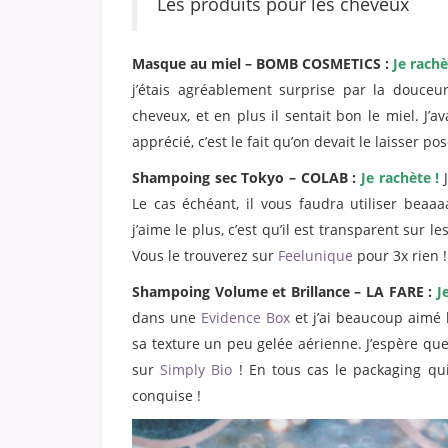
Les produits pour les cheveux
Masque au miel – BOMB COSMETICS :
Je rachè
j’étais agréablement surprise par la douceu
cheveux, et en plus il sentait bon le miel. J’ava
apprécié, c’est le fait qu’on devait le laisser p
Shampoing sec Tokyo – COLAB :
Je rachète !
J
Le cas échéant, il vous faudra utiliser beaa
j’aime le plus, c’est qu’il est transparent sur 
Vous le trouverez sur
Feelunique
pour 3x rien !
Shampoing Volume et Brillance – LA FARE :
J
dans une
Evidence Box
et j’ai beaucoup aimé l
sa texture un peu gelée aérienne. J’espère q
sur
Simply Bio
! En tous cas le packaging q
conquise !