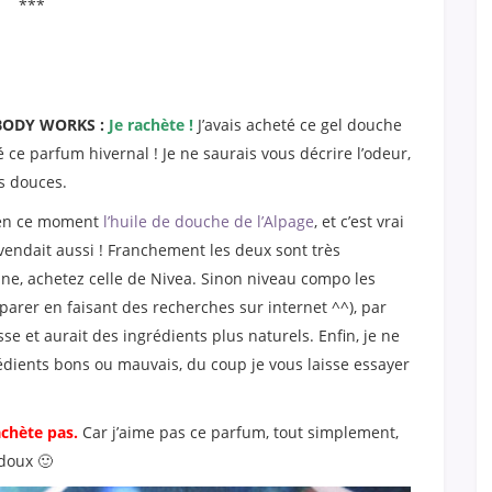
***
 BODY WORKS :
Je rachète !
J’avais acheté ce gel douche
é ce parfum hivernal ! Je ne saurais vous décrire l’odeur,
ès douces.
e en ce moment
l’huile de douche de l’Alpage
, et c’est vrai
vendait aussi ! Franchement les deux sont très
reine, achetez celle de Nivea. Sinon niveau compo les
parer en faisant des recherches sur internet ^^), par
sse et aurait des ingrédients plus naturels. Enfin, je ne
rédients bons ou mauvais, du coup je vous laisse essayer
achète pas.
Car j’aime pas ce parfum, tout simplement,
 doux 🙂