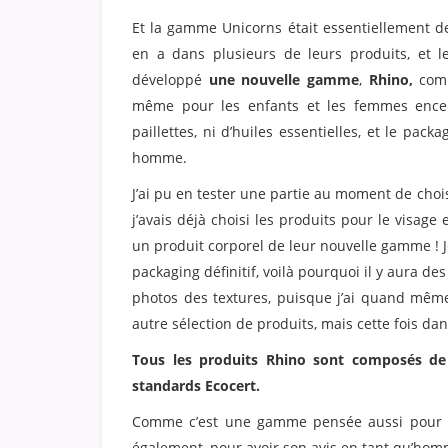
Et la gamme Unicorns était essentiellement des
en a dans plusieurs de leurs produits, et l
développé
une nouvelle gamme
,
Rhino,
comp
même pour les enfants et les femmes encei
paillettes, ni d’huiles essentielles, et le pac
homme.
J’ai pu en tester une partie au moment de choi
j’avais déjà choisi les produits pour le visage 
un produit corporel de leur nouvelle gamme ! Je 
packaging définitif, voilà pourquoi il y aura d
photos des textures, puisque j’ai quand même 
autre sélection de produits, mais cette fois dan
Tous les produits Rhino sont composés de 
standards Ecocert.
Comme c’est une gamme pensée aussi pour les
également, pour avoir son avis en tant qu’homm