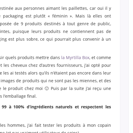
tinée aux personnes aimant les paillettes, car oui il y
e packaging est plutôt « féminin ». Mais là elles ont
osée de 9 produits destinés à tout genre de public,
ntes, puisque leurs produits ne contiennent pas de
kaging est plus sobre, ce qui pourrait plus convenir à un
sir quels produits mettre dans
la Myrtilla Box
, et comme
et les cheveux chez d’autres fournisseurs, j’ai opté pour
les ai testés alors qu’ils n’étaient pas encore dans leur
es images de produits qui ne sont pas les miennes, et des
le produit chez moi 🙂 Puis par la suite j’ai reçu une
s l’emballage final.
99 à 100% d’ingrédients naturels et respectent les
 hommes, j’ai fait tester les produits à mon copain
e (et pas vraiment utilisateur de soins).