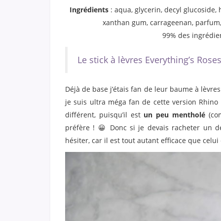
Ingrédients
: aqua, glycerin, decyl glucoside, 
xanthan gum, carrageenan, parfum, 
99% des ingrédien
Le stick à lèvres Everything’s Rose
Déjà de base j’étais fan de leur baume à lèvre
je suis ultra méga fan de cette version Rhino 
différent, puisqu’il est
un peu mentholé
(com
préfère ! 😀 Donc si je devais racheter un de
hésiter, car il est tout autant efficace que celui