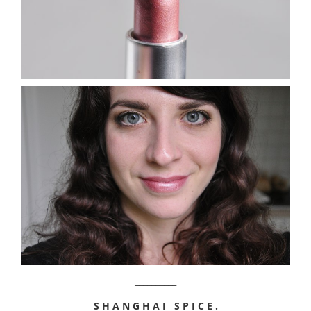
__________
S H A N G H A I S P I C E .