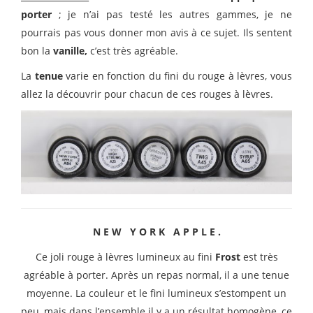
porter
; je n’ai pas testé les autres gammes, je ne
pourrais pas vous donner mon avis à ce sujet. Ils sentent
bon la
vanille,
c’est très agréable.
La
tenue
varie en fonction du fini du rouge à lèvres, vous
allez la découvrir pour chacun de ces rouges à lèvres.
N E W Y O R K A P P L E .
Ce joli rouge à lèvres lumineux au fini
Frost
est très
agréable à porter. Après un repas normal, il a une tenue
moyenne. La couleur et le fini lumineux s’estompent un
peu, mais dans l’ensemble il y a un résultat homogène, ce