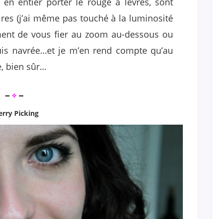
n entier porter le rouge à lèvres, sont
res (j’ai même pas touché à la luminosité
iment de vous fier au zoom au-dessous ou
uis navrée…et je m’en rend compte qu’au
e, bien sûr…
━
✧
━
erry Picking