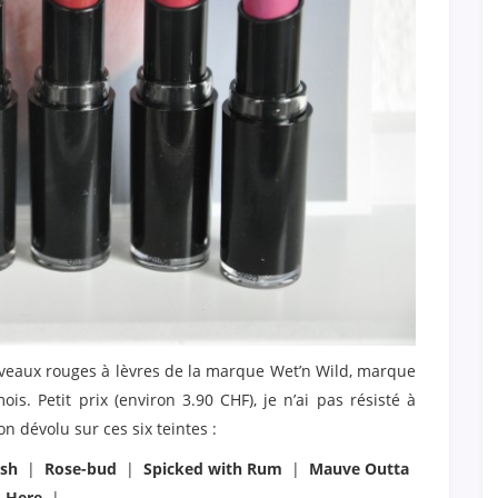
ouveaux rouges à lèvres de la marque Wet’n Wild, marque
. Petit prix (environ 3.90 CHF), je n’ai pas résisté à
on dévolu sur ces six teintes :
esh
|
Rose-bud
|
Spicked with Rum
|
Mauve Outta
Here
|