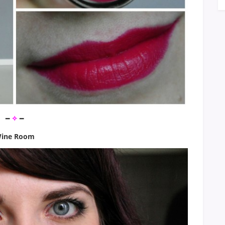
━
✧
━
ine Room