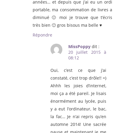
années… et depuis que j’ai eu un ordi
portable, ma consommation de livres a
diminué 🙁 moi je trouve que t’écris
très bien 🙂 gros bisous ma belle ♥
Répondre
MissPoppy
dit :
20 juillet 2015 à
08:12
Oui, c’est ce que j’ai
constaté, c’est trop drôle!! =)
Ahhh les joies d’internet,
moi ça a été pareil. Je lisais
énormément au lycée, puis
y a eut l’ordinateur, le bac,
la fac… Je n’ai repris qu’en
automne 2014! Une sacrée
pause et maintenant je me