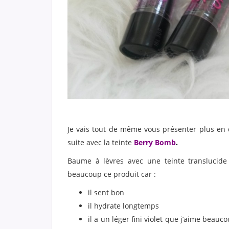
Je vais tout de même vous présenter plus en d
suite avec la teinte
Berry Bomb
.
Baume à lèvres avec une teinte translucide s
beaucoup ce produit car :
il sent bon
il hydrate longtemps
il a un léger fini violet que j’aime beau