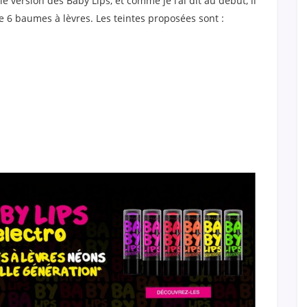
version des Baby Lips, et comme je l’ai dit au début, il
de 6 baumes à lèvres. Les teintes proposées sont :