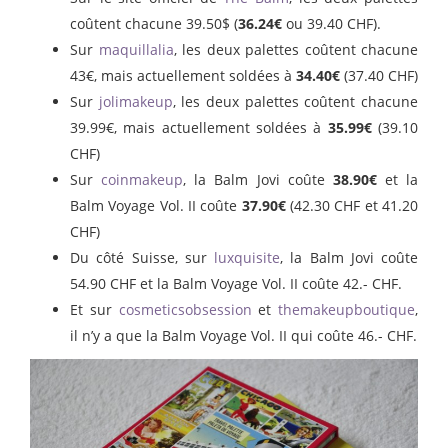
coûtent chacune 39.50$ (
36.24€
ou 39.40 CHF).
Sur
maquillalia
, les deux palettes coûtent chacune
43€, mais actuellement soldées à
34.40€
(37.40 CHF)
Sur
jolimakeup
, les deux palettes coûtent chacune
39.99€, mais actuellement soldées à
35.99€
(39.10
CHF)
Sur
coinmakeup
, la Balm Jovi coûte
38.90€
et la
Balm Voyage Vol. II coûte
37.90€
(42.30 CHF et 41.20
CHF)
Du côté Suisse, sur
luxquisite
, la Balm Jovi coûte
54.90 CHF et la Balm Voyage Vol. II coûte 42.- CHF.
Et sur
cosmeticsobsession
et
themakeupboutique
,
il n’y a que la Balm Voyage Vol. II qui coûte 46.- CHF.