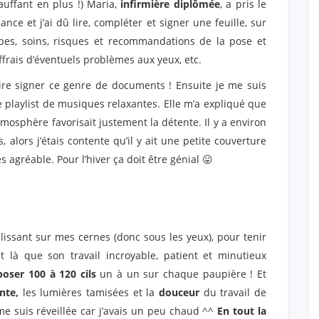
hauffant en plus !) Maria,
infirmière diplômée
, a pris le
ce et j’ai dû lire, compléter et signer une feuille, sur
tapes, soins, risques et recommandations de la pose et
ffrais d’éventuels problèmes aux yeux, etc.
faire signer ce genre de documents ! Ensuite je me suis
e playlist de musiques relaxantes. Elle m’a expliqué que
tmosphère favorisait justement la détente. Il y a environ
, alors j’étais contente qu’il y ait une petite couverture
ès agréable. Pour l’hiver ça doit être génial 😛
lissant sur mes cernes (donc sous les yeux), pour tenir
est là que son travail incroyable, patient et minutieux
oser 100 à 120 cils
un à un sur chaque paupière ! Et
nte,
les lumières tamisées et la
douceur
du travail de
me suis réveillée car j’avais un peu chaud ^^
En tout la