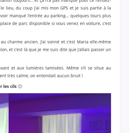
ntation toujours… et ça n’a pas manqué pour ce rendez-
le lieu, du coup j’ai mis mon GPS et je suis partie à la
s avoir manqué l’entrée au parking… quelques tours plus
 place de parc disponible si vous venez en voiture, c’est
 au charme ancien. J’ai sonné et c’est Maria elle-même
lon, et c’est là que je me suis dite que j’allais passer un
elaxant et aux lumières tamisées. Même s’il se situe au
ment très calme, on entendait aucun bruit !
 les cils
🙂