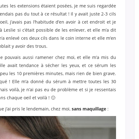
utes les extensions étaient posées, je me suis regardée
endais pas du tout à ce résultat ! Il y avait juste 2-3 cils
il, j’avais pas l’habitude d’en avoir à cet endroit et je
à Leslie si c’était possible de les enlever, et elle m’a dit
m’a enlevé ces deux cils dans le coin interne et elle m’en
blait y avoir des trous.
je pouvais aussi ramener chez moi, et elle m’a mis du
lle avait tendance à sécher les yeux, et ce sérum les
n peu les 10 premières minutes, mais rien de bien grave.
piqué ! Elle m’a donné du sérum à mettre toutes les 30
is voilà, je n’ai pas eu de problème et si je ressentais
s chaque oeil et voilà ! 🙂
ue j’ai pris le lendemain, chez moi,
sans maquillage
: