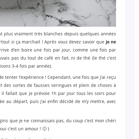
sont plus vraiment très blanches depuis quelques années
rtout si ça marchait ! Après vous devez savoir que
je ne
arrive d’en boire une fois par jour, comme une fois par
ais pas du tout de café en fait, ni de thé (le thé c’est
disons 3-4 fois par année).
de tenter l’expérience ! Cependant, une fois que j’ai reçu
it des sortes de fausses seringues et plein de choses à
l fallait que je prévoie 1h par jour tous les soirs pour
e au départ, puis j’ai enfin décidé de m’y mettre, avec
ngins que je ne connaissais pas, du coup c’est mon chéri
oui c’est un amour ! 🙂 )