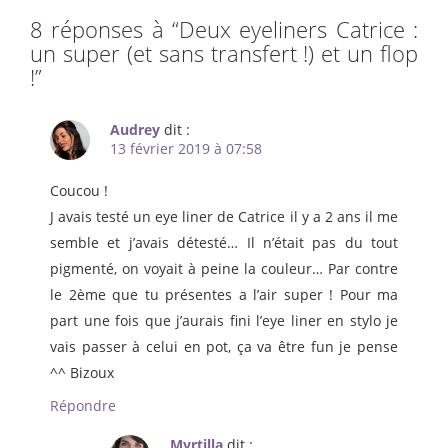
8 réponses à “
Deux eyeliners Catrice :
un super (et sans transfert !) et un flop
!
”
Audrey
dit :
13 février 2019 à 07:58
Coucou !
J avais testé un eye liner de Catrice il y a 2 ans il me
semble et j’avais détesté… Il n’était pas du tout
pigmenté, on voyait à peine la couleur… Par contre
le 2ème que tu présentes a l’air super ! Pour ma
part une fois que j’aurais fini l’eye liner en stylo je
vais passer à celui en pot, ça va être fun je pense
^^ Bizoux
Répondre
Myrtilla
dit :