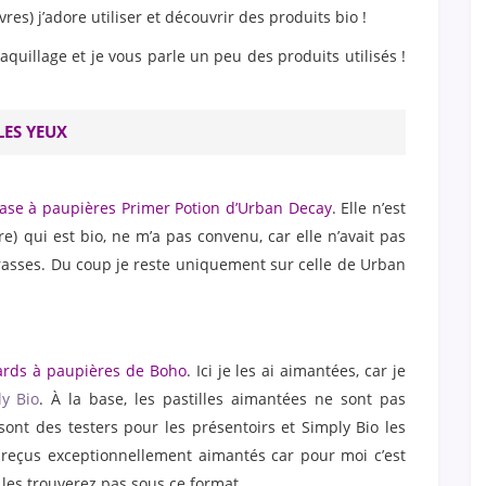
res) j’adore utiliser et découvrir des produits bio !
aquillage et je vous parle un peu des produits utilisés !
LES YEUX
base à paupières Primer Potion d’Urban Decay
. Elle n’est
e) qui est bio, ne m’a pas convenu, car elle n’avait pas
asses. Du coup je reste uniquement sur celle de Urban
fards à paupières de Boho
. Ici je les ai aimantées, car je
ly Bio
. À la base, les pastilles aimantées ne sont pas
ont des testers pour les présentoirs et Simply Bio les
reçus exceptionnellement aimantés car pour moi c’est
 les trouverez pas sous ce format.