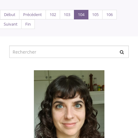
Début
Précédent
102
103
104
105
106
Suivant
Fin
Chercher
pour
: