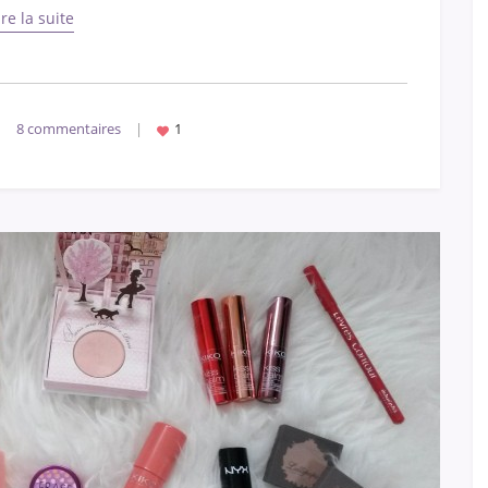
ire la suite
|
8 commentaires
|