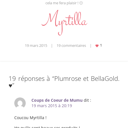
cela me fera plaisir ! 🙂
19 mars 2015
|
19 commentaires
|
19 réponses à “
Plumrose et BellaGold.
♥
”
Coups de Coeur de Mumu
dit :
19 mars 2015 à 20:19
Coucou Myrtilla !
Ho qu’ils sont beaux ces produits !