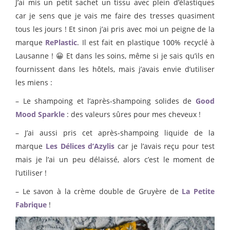
J’ai mis un petit sachet un tissu avec plein d’élastiques
car je sens que je vais me faire des tresses quasiment
tous les jours ! Et sinon j’ai pris avec moi un peigne de la
marque
RePlastic
. Il est fait en plastique 100% recyclé à
Lausanne ! 😀 Et dans les soins, même si je sais qu’ils en
fournissent dans les hôtels, mais j’avais envie d’utiliser
les miens :
– Le shampoing et l’après-shampoing solides de
Good
Mood Sparkle
: des valeurs sûres pour mes cheveux !
– J’ai aussi pris cet après-shampoing liquide de la
marque
Les Délices d’Azylis
car je l’avais reçu pour test
mais je l’ai un peu délaissé, alors c’est le moment de
l’utiliser !
– Le savon à la crème double de Gruyère de
La Petite
Fabrique
!