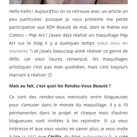
Hello hello ! Aujourd’hui on se retrouve avec un article un
peu particulier, puisque je vous présente ma petite
participation aux RDV Beauté de mai, dont le thème est
Comics – Pop Art ! J’avais déjà réalisé un maquillage Pop
Art sur le blog il y a quelques temps
(vous vous en
souvenez ?)
et j’avais beaucoup aimé réaliser ce genre de
défis, car vous l’aurez remarqué, les maquillages
artistiques c’est pas mon quotidien, mais c’est toujours
marrant à réaliser 🙂
Mais au fait, c’est quoi les Rendez-Vous Beauté ?
Ce sont des rendez-vous mensuels entre blogueuses
pour s’amuser dans le monde du maquillage. Il y a 10
permanentes dans le projet et chaque mois d’autres
blogueuses sont invitées à les rejoindre. Si ça vous
intéresse et que vous voulez en savoir plus, je vous invite
à lire
la FAQ
que
Cécilia,
du blog
autourdecia.fr
, a créé