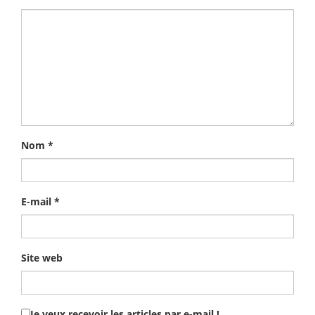
Nom
*
E-mail
*
Site web
Je veux recevoir les articles par e-mail !