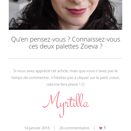
Qu’en pensez-vous ? Connaissez-vous
ces deux palettes Zoeva ?
Si vous avez apprécié cet article, mais que vous n'avez pas le
temps de commenter, n'hésitez pas à cliquer sur le petit coeur,
cela me fera plaisir ! 🙂
14 janvier 2016
|
26 commentaires
|