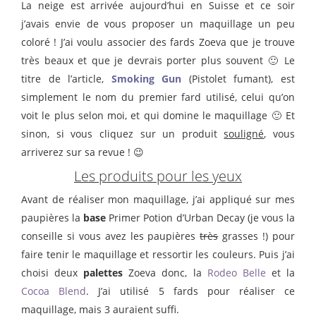
La neige est arrivée aujourd’hui en Suisse et ce soir
j’avais envie de vous proposer un maquillage un peu
coloré ! J’ai voulu associer des fards Zoeva que je trouve
très beaux et que je devrais porter plus souvent 🙂 Le
titre de l’article,
Smoking Gun
(Pistolet fumant), est
simplement le nom du premier fard utilisé, celui qu’on
voit le plus selon moi, et qui domine le maquillage 🙂 Et
sinon, si vous cliquez sur un produit
souligné
, vous
arriverez sur sa revue ! 😉
Les produits pour les yeux
Avant de réaliser mon maquillage, j’ai appliqué sur mes
paupières la
base
Primer Potion d’Urban Decay (je vous la
conseille si vous avez les paupières
très
grasses !) pour
faire tenir le maquillage et ressortir les couleurs. Puis j’ai
choisi deux
palettes
Zoeva donc, la
Rodeo Belle
et la
Cocoa Blend
. J’ai utilisé 5 fards pour réaliser ce
maquillage, mais 3 auraient suffi.