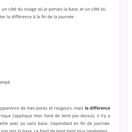
 un côté du visage où je portais la base, et un côté où
ter la différence à la fin de la journée :
tompé
’apparence de mes pores et rougeurs, mais
la différence
rsque j’applique mon fond de teint par-dessus, il n’y a
eille avec ou sans base. Cependant en fin de journée,
i pas mis la base. Le fond de teint tient plus longtemps.