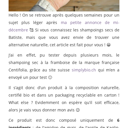
Hello ! On se retrouve après quelques semaines pour un
sujet plus léger après
ma petite annonce de mi-
décembre
🥰 Si vous connaissez les shampoings secs de
Batiste, mais que vous avez envie de trouver une
alternative naturelle, cet article est fait pour vous ! 😀
J’ai en effet, pu tester depuis plusieurs mois, le
shampoing sec à la framboise de la marque française
Centifolia, grâce au site suisse
simplybio.ch
qui m’en a
envoyé un pour test 🙂
Il s’agit donc d’un produit à la composition naturelle,
certifié bio et dans un packaging recyclable en carton !
What else ? Evidemment on espère qu’il soit efficace,
alors je vais vous donner mon avis 😉
Ce produit est donc composé uniquement de
6
ingrédients
: de l’amidon de maïs, de l’argile de Kaolin,