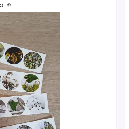
s ! 🙂