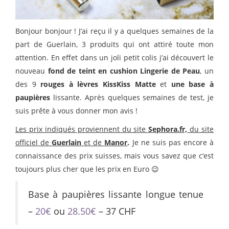
Bonjour bonjour ! J’ai reçu il y a quelques semaines de la
part de Guerlain, 3 produits qui ont attiré toute mon
attention. En effet dans un joli petit colis j’ai découvert le
nouveau
fond de teint en cushion Lingerie de Peau
, un
des 9
rouges à lèvres KissKiss Matte
et
une base à
paupières
lissante. Après quelques semaines de test, je
suis prête à vous donner mon avis !
Les prix indiqués proviennent du site
Sephora.fr,
du site
officiel de
Guerlain
et de
Manor
.
Je ne suis pas encore à
connaissance des prix suisses, mais vous savez que c’est
toujours plus cher que les prix en Euro 😉
Base à paupières lissante longue tenue
–
20€
ou
28.50€
– 37 CHF