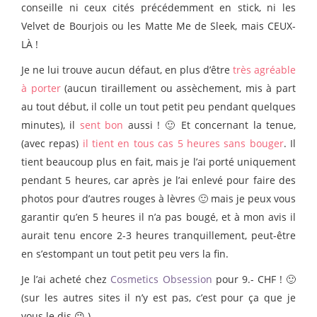
conseille ni ceux cités précédemment en stick, ni les
Velvet de Bourjois ou les Matte Me de Sleek, mais CEUX-
LÀ !
Je ne lui trouve aucun défaut, en plus d’être
très agréable
à porter
(aucun tiraillement ou assèchement, mis à part
au tout début, il colle un tout petit peu pendant quelques
minutes), il
sent bon
aussi ! 🙂 Et concernant la tenue,
(avec repas)
il tient en tous cas 5 heures sans bouger
. Il
tient beaucoup plus en fait, mais je l’ai porté uniquement
pendant 5 heures, car après je l’ai enlevé pour faire des
photos pour d’autres rouges à lèvres 🙂 mais je peux vous
garantir qu’en 5 heures il n’a pas bougé, et à mon avis il
aurait tenu encore 2-3 heures tranquillement, peut-être
en s’estompant un tout petit peu vers la fin.
Je l’ai acheté chez
Cosmetics Obsession
pour 9.- CHF ! 🙂
(sur les autres sites il n’y est pas, c’est pour ça que je
vous le dis 😉 )