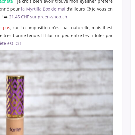
rachète !
Je crois bien avoir trouvé mon eyeliner préféré
tionné pour
la Myrtilla Box de mai
d’ailleurs 🙂 Je vous en
 ! ➡️
21.45 CHF sur green-shop.ch
e pas
, car la composition n’est pas naturelle, mais il est
e très bonne tenue. Il filait un peu entre les ridules par
e est ici !