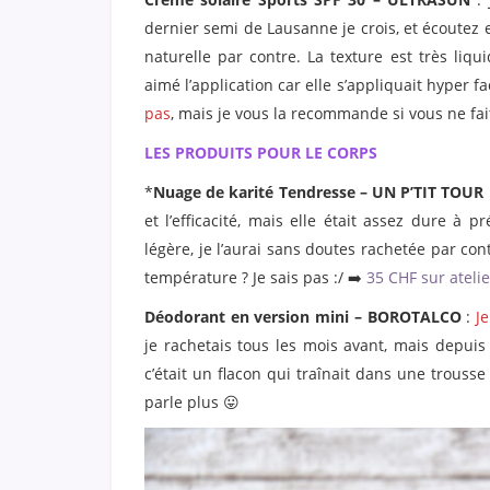
dernier semi de Lausanne je crois, et écoutez e
naturelle par contre. La texture est très liq
aimé l’application car elle s’appliquait hyper 
pas
, mais je vous la recommande si vous ne fai
LES PRODUITS POUR LE CORPS
*
Nuage de karité Tendresse – UN P’TIT TOUR
et l’efficacité, mais elle était assez dure à pr
légère, je l’aurai sans doutes rachetée par co
température ? Je sais pas :/ ➡️
35 CHF sur ateli
Déodorant en version mini – BOROTALCO
:
J
je rachetais tous les mois avant, mais depuis q
c’était un flacon qui traînait dans une trousse 
parle plus 😛