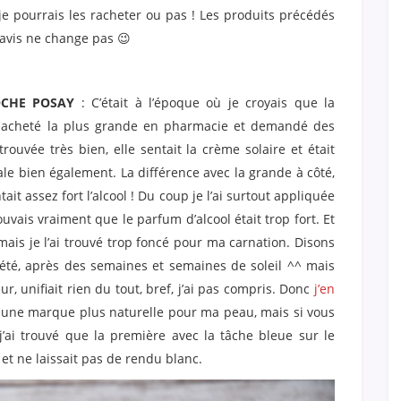
 je pourrais les racheter ou pas ! Les produits précédés
 avis ne change pas 😉
ROCHE POSAY
: C’était à l’époque où je croyais que la
s acheté la plus grande en pharmacie et demandé des
trouvée très bien, elle sentait la crème solaire et était
étale bien également. La différence avec la grande à côté,
tait assez fort l’alcool ! Du coup je l’ai surtout appliquée
ouvais vraiment que le parfum d’alcool était trop fort. Et
, mais je l’ai trouvé trop foncé pour ma carnation. Disons
l’été, après des semaines et semaines de soleil ^^ mais
, unifiait rien du tout, bref, j’ai pas compris. Donc
j’en
er une marque plus naturelle pour ma peau, mais si vous
 j’ai trouvé que la première avec la tâche bleue sur le
n et ne laissait pas de rendu blanc.