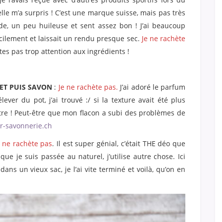
lle m’a surpris ! C’est une marque suisse, mais pas très
uide, un peu huileuse et sent assez bon ! J’ai beaucoup
facilement et laissait un rendu presque sec.
Je ne rachète
tes pas trop attention aux ingrédients !
 ET PUIS SAVON
:
Je ne rachète pas.
J’ai adoré le parfum
élever du pot, j’ai trouvé :/ si la texture avait été plus
ntre ! Peut-être que mon flacon a subi des problèmes de
er-savonnerie.ch
e ne rachète pas
. Il est super génial, c’était THE déo que
ue je suis passée au naturel, j’utilise autre chose. Ici
dans un vieux sac, je l’ai vite terminé et voilà, qu’on en