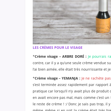
LES CRÈMES POUR LE VISAGE
*
Crème visage – ARBRE DORÉ :
Je pourrais r
contre, car il y a qu’une seule crème vendue sur
l’ai bien aimée, elle était très nourrissante et je
*
Crème visage – YEMANJA :
Je ne rachète pas
s’est terminée assez rapidement par rapport à l’
pratique car lorsqu’il n’y avait plus de produit 
en avait encore pas mal, mais comme c’est un fl
le reste de crème ! :/ Donc je sais pas trop, il 
même, même si en soit la crème était très bien