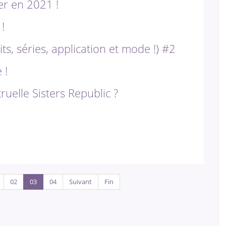
er en 2021 !
!
s, séries, application et mode !) #2
 !
uelle Sisters Republic ?
02
03
04
Suivant
Fin