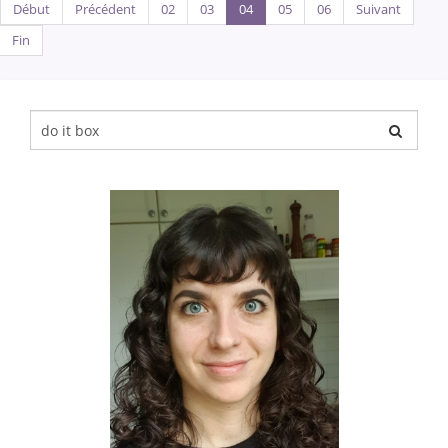
Début
Précédent
02
03
04
05
06
Suivant
Fin
Chercher
pour
: