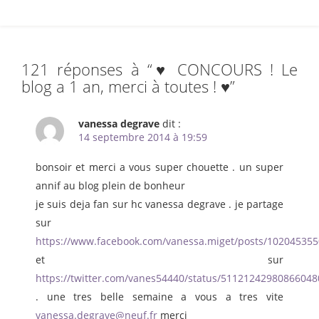
121 réponses à “
♥ CONCOURS ! Le
blog a 1 an, merci à toutes ! ♥
”
vanessa degrave
dit :
14 septembre 2014 à 19:59
bonsoir et merci a vous super chouette . un super
annif au blog plein de bonheur
je suis deja fan sur hc vanessa degrave . je partage
sur
https://www.facebook.com/vanessa.miget/posts/10204535
et sur
https://twitter.com/vanes54440/status/51121242980866048
. une tres belle semaine a vous a tres vite
vanessa.degrave@neuf.fr
merci