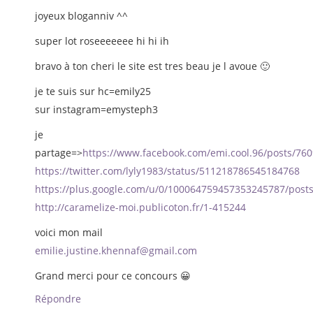
joyeux bloganniv ^^
super lot roseeeeeee hi hi ih
bravo à ton cheri le site est tres beau je l avoue 🙂
je te suis sur hc=emily25
sur instagram=emysteph3
je
partage=>
https://www.facebook.com/emi.cool.96/posts/76
https://twitter.com/lyly1983/status/511218786545184768
https://plus.google.com/u/0/100064759457353245787/post
http://caramelize-moi.publicoton.fr/1-415244
voici mon mail
emilie.justine.khennaf@gmail.com
Grand merci pour ce concours 😀
Répondre