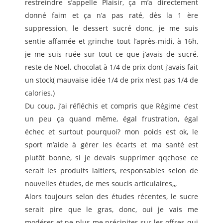
restreindre s’appelle Plaisir, ça m’a directement
donné faim et ça n’a pas raté, dès la 1 ère
suppression, le dessert sucré donc, je me suis
sentie affamée et grinche tout l’après-midi, à 16h,
je me suis ruée sur tout ce que j’avais de sucré,
reste de Noel, chocolat à 1/4 de prix dont j’avais fait
un stock( mauvaise idée 1/4 de prix n’est pas 1/4 de
calories.)
Du coup, j’ai réfléchis et compris que Régime c’est
un peu ça quand même, égal frustration, égal
échec et surtout pourquoi? mon poids est ok, le
sport m’aide à gérer les écarts et ma santé est
plutôt bonne, si je devais supprimer qqchose ce
serait les produits laitiers, responsables selon de
nouvelles études, de mes soucis articulaires,,,
Alors toujours selon des études récentes, le sucre
serait pire que le gras, donc, oui je vais me
modérer et ne plus me précipiter sur les offres qui