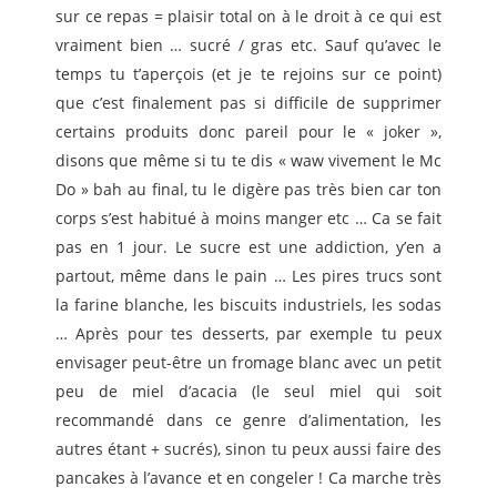
sur ce repas = plaisir total on à le droit à ce qui est
vraiment bien … sucré / gras etc. Sauf qu’avec le
temps tu t’aperçois (et je te rejoins sur ce point)
que c’est finalement pas si difficile de supprimer
certains produits donc pareil pour le « joker »,
disons que même si tu te dis « waw vivement le Mc
Do » bah au final, tu le digère pas très bien car ton
corps s’est habitué à moins manger etc … Ca se fait
pas en 1 jour. Le sucre est une addiction, y’en a
partout, même dans le pain … Les pires trucs sont
la farine blanche, les biscuits industriels, les sodas
… Après pour tes desserts, par exemple tu peux
envisager peut-être un fromage blanc avec un petit
peu de miel d’acacia (le seul miel qui soit
recommandé dans ce genre d’alimentation, les
autres étant + sucrés), sinon tu peux aussi faire des
pancakes à l’avance et en congeler ! Ca marche très