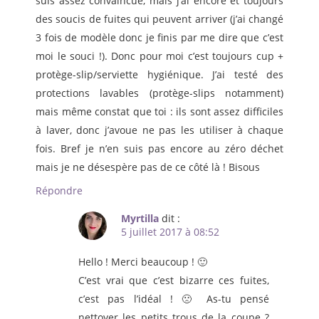
suis assez convaincue, mais j’ai encore et toujours
des soucis de fuites qui peuvent arriver (j’ai changé
3 fois de modèle donc je finis par me dire que c’est
moi le souci !). Donc pour moi c’est toujours cup +
protège-slip/serviette hygiénique. J’ai testé des
protections lavables (protège-slips notamment)
mais même constat que toi : ils sont assez difficiles
à laver, donc j’avoue ne pas les utiliser à chaque
fois. Bref je n’en suis pas encore au zéro déchet
mais je ne désespère pas de ce côté là ! Bisous
Répondre
Myrtilla
dit :
5 juillet 2017 à 08:52
Hello ! Merci beaucoup ! 🙂
C’est vrai que c’est bizarre ces fuites,
c’est pas l’idéal ! 🙁 As-tu pensé
nettoyer les petits trous de la coupe ?