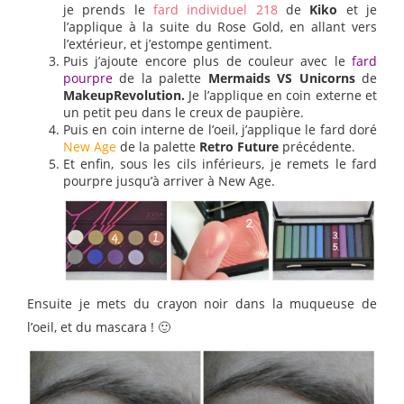
je prends le
fard individuel 218
de
Kiko
et je
l’applique à la suite du Rose Gold, en allant vers
l’extérieur, et j’estompe gentiment.
Puis j’ajoute encore plus de couleur avec le
fard
pourpre
de la palette
Mermaids VS Unicorns
de
MakeupRevolution.
Je l’applique en coin externe et
un petit peu dans le creux de paupière.
Puis en coin interne de l’oeil, j’applique le fard doré
New Age
de la palette
Retro Future
précédente.
Et enfin, sous les cils inférieurs, je remets le fard
pourpre jusqu’à arriver à New Age.
Ensuite je mets du crayon noir dans la muqueuse de
l’oeil, et du mascara ! 🙂