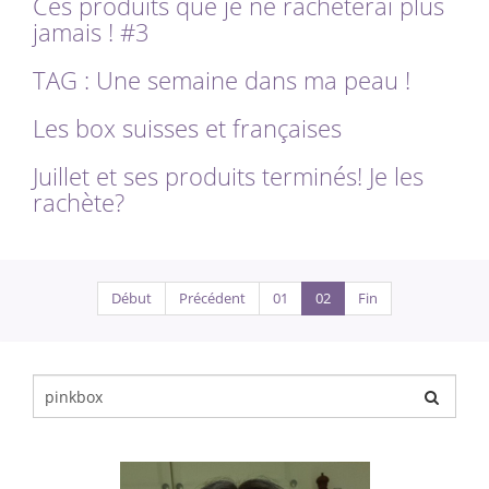
Ces produits que je ne rachèterai plus
jamais ! #3
TAG : Une semaine dans ma peau !
Les box suisses et françaises
Juillet et ses produits terminés! Je les
rachète?
Début
Précédent
01
02
Fin
Chercher
pour
: