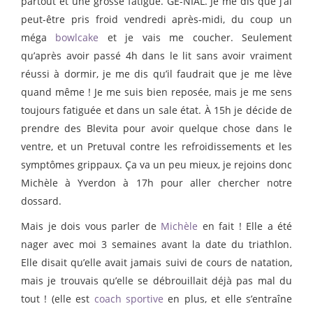
partout et une grosse fatigue. GÉ-NIAL. Je me dis que j’ai
peut-être pris froid vendredi après-midi, du coup un
méga
bowlcake
et je vais me coucher. Seulement
qu’après avoir passé 4h dans le lit sans avoir vraiment
réussi à dormir, je me dis qu’il faudrait que je me lève
quand même ! Je me suis bien reposée, mais je me sens
toujours fatiguée et dans un sale état. À 15h je décide de
prendre des Blevita pour avoir quelque chose dans le
ventre, et un Pretuval contre les refroidissements et les
symptômes grippaux. Ça va un peu mieux, je rejoins donc
Michèle à Yverdon à 17h pour aller chercher notre
dossard.
Mais je dois vous parler de
Michèle
en fait ! Elle a été
nager avec moi 3 semaines avant la date du triathlon.
Elle disait qu’elle avait jamais suivi de cours de natation,
mais je trouvais qu’elle se débrouillait déjà pas mal du
tout ! (elle est
coach sportive
en plus, et elle s’entraîne