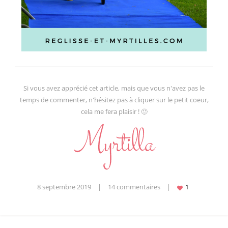
Si vous avez apprécié cet article, mais que vous n'avez pas le
temps de commenter, n'hésitez pas à cliquer sur le petit coeur,
cela me fera plaisir ! 🙂
8 septembre 2019
|
14 commentaires
|