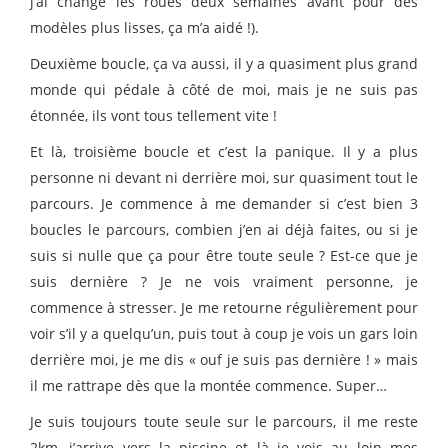
j’ai changé les roues deux semaines avant pour des
modèles plus lisses, ça m’a aidé !).
Deuxième boucle, ça va aussi, il y a quasiment plus grand
monde qui pédale à côté de moi, mais je ne suis pas
étonnée, ils vont tous tellement vite !
Et là, troisième boucle et c’est la panique. Il y a plus
personne ni devant ni derrière moi, sur quasiment tout le
parcours. Je commence à me demander si c’est bien 3
boucles le parcours, combien j’en ai déjà faites, ou si je
suis si nulle que ça pour être toute seule ? Est-ce que je
suis dernière ? Je ne vois vraiment personne, je
commence à stresser. Je me retourne régulièrement pour
voir s’il y a quelqu’un, puis tout à coup je vois un gars loin
derrière moi, je me dis « ouf je suis pas dernière ! » mais
il me rattrape dès que la montée commence. Super…
Je suis toujours toute seule sur le parcours, il me reste
2km, j’arrive vers la piscine et là je vois au loin mes