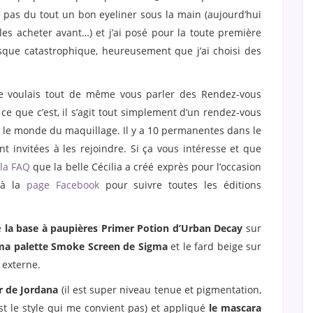
ais pas du tout un bon eyeliner sous la main (aujourd’hui
 les acheter avant…) et j’ai posé pour la toute première
esque catastrophique, heureusement que j’ai choisi des
je voulais tout de même vous parler des Rendez-vous
ce que c’est, il s’agit tout simplement d’un rendez-vous
le monde du maquillage. Il y a 10 permanentes dans le
t invitées à les rejoindre. Si ça vous intéresse et que
la FAQ
que la belle Cécilia a créé exprès pour l’occasion
 à la
page Facebook
pour suivre toutes les éditions
é
la base à paupières Primer Potion d’Urban Decay
sur
ma palette Smoke Screen de Sigma
et le fard beige sur
 externe.
er de Jordana
(il est super niveau tenue et pigmentation,
’est le style qui me convient pas) et appliqué
le mascara