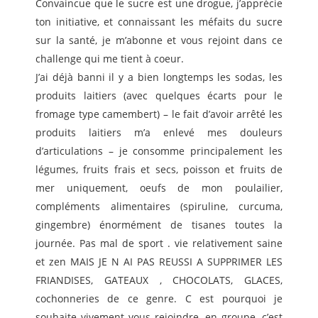
Convaincue que le sucre est une drogue, j’apprécie
ton initiative, et connaissant les méfaits du sucre
sur la santé, je m’abonne et vous rejoint dans ce
challenge qui me tient à coeur.
J’ai déjà banni il y a bien longtemps les sodas, les
produits laitiers (avec quelques écarts pour le
fromage type camembert) – le fait d’avoir arrêté les
produits laitiers m’a enlevé mes douleurs
d’articulations – je consomme principalement les
légumes, fruits frais et secs, poisson et fruits de
mer uniquement, oeufs de mon poulailier,
compléments alimentaires (spiruline, curcuma,
gingembre) énormément de tisanes toutes la
journée. Pas mal de sport . vie relativement saine
et zen MAIS JE N AI PAS REUSSI A SUPPRIMER LES
FRIANDISES, GATEAUX , CHOCOLATS, GLACES,
cochonneries de ce genre. C est pourquoi je
souhaite vivement vous rejoindre, en groupe, c’est