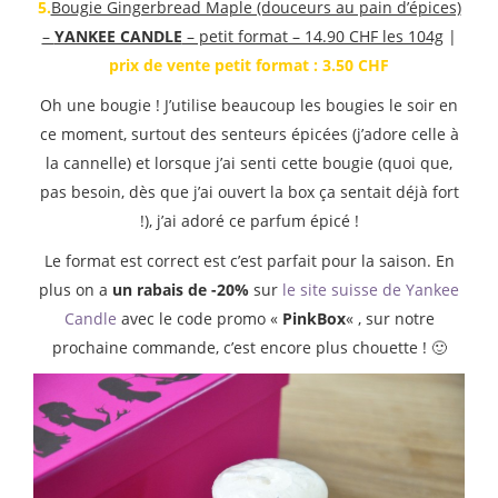
5.
Bougie Gingerbread Maple (douceurs au pain d’épices)
–
YANKEE CANDLE
– petit format – 14.90 CHF les 104g
|
prix de vente petit format : 3.50 CHF
Oh une bougie ! J’utilise beaucoup les bougies le soir en
ce moment, surtout des senteurs épicées (j’adore celle à
la cannelle) et lorsque j’ai senti cette bougie (quoi que,
pas besoin, dès que j’ai ouvert la box ça sentait déjà fort
!), j’ai adoré ce parfum épicé !
Le format est correct est c’est parfait pour la saison. En
plus on a
un rabais de -20%
sur
le site suisse de Yankee
Candle
avec le code promo «
PinkBox
« , sur notre
prochaine commande, c’est encore plus chouette ! 🙂