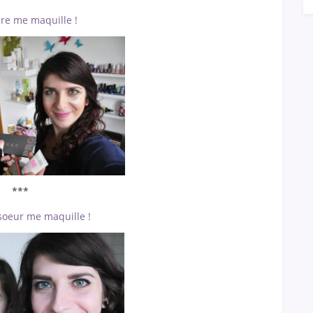
re me maquille !
***
soeur me maquille !