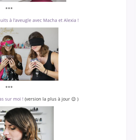
***
its à l’aveugle avec Macha et Alexia !
***
as sur moi !
(version la plus à jour 😉 )