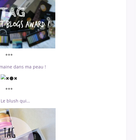
***
maine dans ma peau !
***
 Le blush qui…