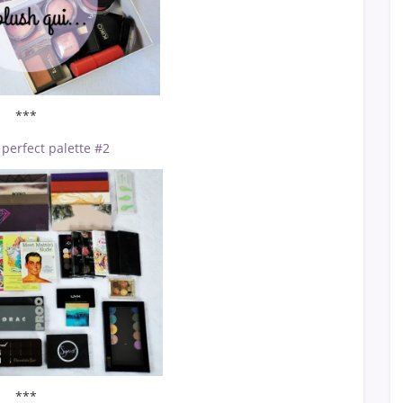
***
 perfect palette #2
***