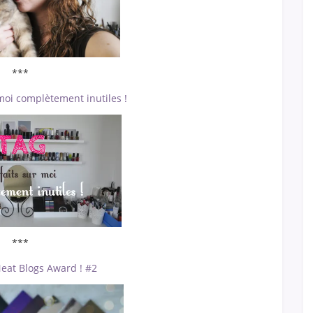
***
 moi complètement inutiles !
***
Neat Blogs Award ! #2