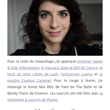
Pour le reste du maquillage, j’ai appliqué
l’eyeliner Sweet
& Safe d’Absolution
,
le mascara Glam & Doll de Catrice
;
le
fond de teint solide de Lush
,
l’anticernes Lavera
et
la
poudre Couleur Caramel.
Pour le rouge à lèvres, j’ai
mélangé la teinte Mai Bills Be Paid de The Balm et 06
Barely There de Essence. Les sourcils ont été faits avec
la
pommade à sourcils de Plume
.