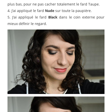
plus bas, pour ne pas cacher totalement le fard Taupe.
4. J’ai appliqué le fard
Nude
sur toute la paupière.
5. J’ai appliqué le fard
Black
dans le coin externe pour
mieux définir le regard.