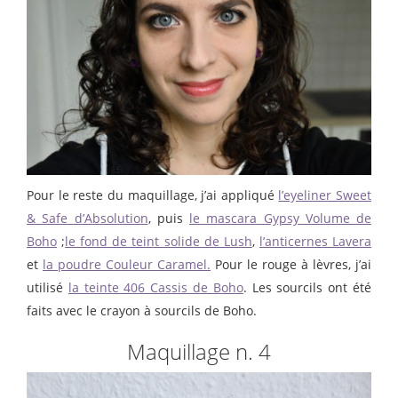
Pour le reste du maquillage, j’ai appliqué
l’eyeliner Sweet
& Safe d’Absolution
, puis
le mascara Gypsy Volume de
Boho
;
le fond de teint solide de Lush
,
l’anticernes Lavera
et
la poudre Couleur Caramel.
Pour le rouge à lèvres, j’ai
utilisé
la teinte 406 Cassis de Boho
. Les sourcils ont été
faits avec le crayon à sourcils de Boho.
Maquillage n. 4