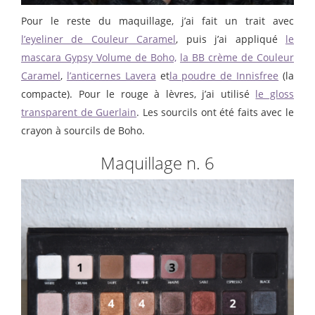
Pour le reste du maquillage, j’ai fait un trait avec
l’eyeliner de Couleur Caramel
, puis j’ai appliqué
le
mascara Gypsy Volume de Boho,
la BB crème de Couleur
Caramel
,
l’anticernes Lavera
et
la poudre de Innisfree
(la
compacte). Pour le rouge à lèvres, j’ai utilisé
le gloss
transparent de Guerlain
. Les sourcils ont été faits avec le
crayon à sourcils de Boho.
Maquillage n. 6